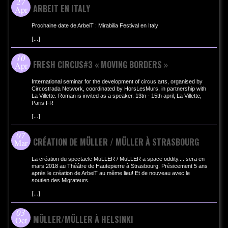
27
ARBEIT EN ITALY
Apr
Prochaine date de ArbeiT : Mirabilia Festival en Italy
[
...
]
10
FRESH CIRCUS#3 « MOVING BORDERS »
Apr
International seminar for the development of circus arts, organised by
Circostrada Network, coordinated by HorsLesMurs, in partnership with
La Villette. Roman is invited as a speaker. 13tn - 15th april, La Villette,
Paris FR
[
...
]
07
CRÉATION DE MÜLLER / MÜLLER À STRASBOURG
Mar
La création du spectacle MüLLER / MüLLER a space oddity.... sera en
mars 2018 au Théâtre de Hautepierre à Strasbourg. Présicement 5 ans
après le création de ArbeiT au même lieu! Et de nouveau avec le
soutien des Migrateurs.
[
...
]
03
MÜLLER/MÜLLER À HELSINKI
Oct