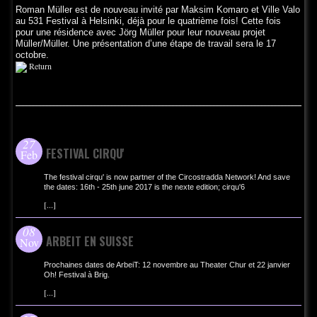
Roman Müller est de nouveau invité par Maksim Komaro et Ville Valo
au 531 Festival à Helsinki, déjà pour le quatrième fois! Cette fois
pour une résidence avec Jörg Müller pour leur nouveau projet
Müller/Müller. Une présentation d’une étape de travail sera le 17
octobre.
Return
NEWS-FR
27
FESTIVAL CIRQU'
Feb
The festival cirqu' is now partner of the Circostradda Network! And save
the dates: 16th - 25th june 2017 is the nexte edition; cirqu'6
[
...
]
08
ARBEIT EN SUISSE
Nov
Prochaines dates de ArbeiT: 12 novembre au Theater Chur et 22 janvier
Oh! Festival à Brig.
[
...
]