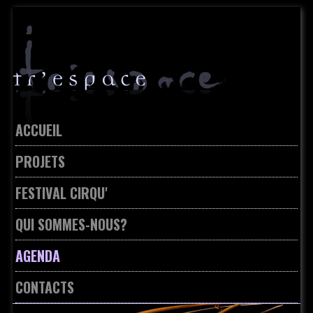
Skip
to
navigation
Skip
to
content
ACCUEIL
PROJETS
FESTIVAL CIRQU'
QUI SOMMES-NOUS?
AGENDA
CONTACTS