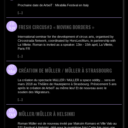
Prochaine date de ArbeiT : Mirabilia Festival en Italy
[
...
]
10
FRESH CIRCUS#3 « MOVING BORDERS »
Apr
International seminar for the development of circus arts, organised by
Circostrada Network, coordinated by HorsLesMurs, in partnership with
La Villette. Roman is invited as a speaker. 13tn - 15th april, La Villette,
Paris FR
[
...
]
07
CRÉATION DE MÜLLER / MÜLLER À STRASBOURG
Mar
La création du spectacle MüLLER / MüLLER a space oddity.... sera en
mars 2018 au Théâtre de Hautepierre à Strasbourg. Présicement 5 ans
après le création de ArbeiT au même lieu! Et de nouveau avec le
soutien des Migrateurs.
[
...
]
03
MÜLLER/MÜLLER À HELSINKI
Oct
Roman Müller est de nouveau invité par Maksim Komaro et Ville Valo au
531 Festival à Helsinki, déjà pour le quatrième fois! Cette fois pour une