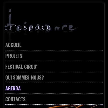
Skip
to
navigation
Skip
to
content
ACCUEIL
PROJETS
FESTIVAL CIRQU'
QUI SOMMES-NOUS?
AGENDA
CONTACTS