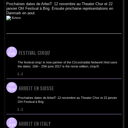
Prochaines dates de ArbeiT: 12 novembre au Theater Chur et 22
janvier Oh! Festival à Brig. Ensuite prochaine représentations en
Danmark en aout.
Return
NEWS-FR
27
FESTIVAL CIRQU'
Feb
The festival cirqu' is now partner of the Circostradda Network! And save
the dates: 16th - 25th june 2017 is the nexte edition; cirqu'6
[
...
]
08
ARBEIT EN SUISSE
Nov
Prochaines dates de ArbeiT: 12 novembre au Theater Chur et 22 janvier
Oh! Festival à Brig.
[
...
]
27
ARBEIT EN ITALY
Apr