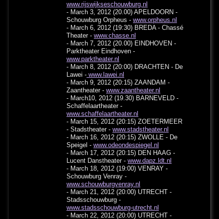
www.rijswijkseschouwburg.nl
- March 3, 2012 (20.00) APELDOORN -
Schouwburg Orpheus -
www.orpheus.nl
- March 6, 2012 (19:30) BREDA - Chassé
Theater -
www.chasse.nl
- March 7, 2012 (20.00) EINDHOVEN -
Parktheater Eindhoven -
www.parktheater.nl
- March 8, 2012 (20:00) DRACHTEN - De
Lawei -
www.lawei.nl
- March 9, 2012 (20:15) ZAANDAM -
Zaantheater -
www.zaantheater.nl
- March10, 2012 (19.30) BARNEVELD -
Schaffelaartheater -
www.schaffelaartheater.nl
- March 15, 2012 (20:15) ZOETERMEER
- Stadstheater -
www.stadstheater.nl
- March 16, 2012 (20:15) ZWOLLE - De
Speigel -
www.odeondespiegel.nl
- March 17, 2012 (20:15) DEN HAAG -
Lucent Danstheater -
www.dapz.ldt.nl
- March 18, 2012 (19:00) VENRAY -
Schouwburg Venray -
www.schouwburgvenray.nl
- March 21, 2012 (20:00) UTRECHT -
Stadsschouwburg -
www.stadsschouwburg-utrecht.nl
- March 22, 2012 (20:00) UTRECHT -