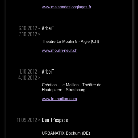
www.maisondesjonglages.fr
6.10.2012 -
ArbeiT
7.10.2012 >
Théâtre Le Moulin 9 - Aigle (CH)
www.moulin-neuf.ch
1.10.2012 -
ArbeiT
4.10.2012 >
Création - Le Maillon - Théâtre de
Hautepierre - Strasbourg
www.le-maillon.com
11.09.2012 >
Duo Tr'espace
URBANATIX Bochum (DE)