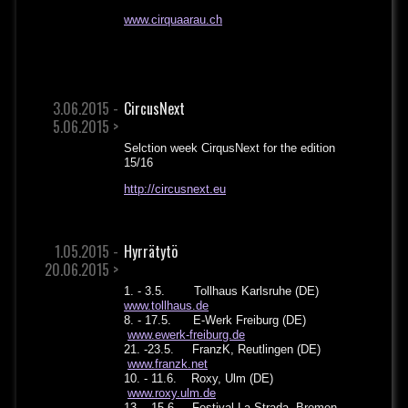
www.cirquaarau.ch
3.06.2015 -
CircusNext
5.06.2015 >
Selction week CirqusNext for the edition
15/16
http://circusnext.eu
1.05.2015 -
Hyrrätytö
20.06.2015 >
1. - 3.5. Tollhaus Karlsruhe (DE)
www.tollhaus.de
8. - 17.5. E-Werk Freiburg (DE)
www.ewerk-freiburg.de
21. -23.5. FranzK, Reutlingen (DE)
www.franzk.net
10. - 11.6. Roxy, Ulm (DE)
www.roxy.ulm.de
13. - 15.6 Festival La Strada, Bremen