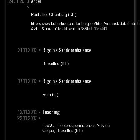
24.11.2013
ArbeiT
>
Reithalle, Offenburg (DE)
http://www.kulturbuero.offenburg.de/html/veranst/detail.html
&vt=1&anc=a196381&m=572&tid=196381
21.11.2013 >
Rigolo's Sanddornbalance
Bruxelles (BE)
17.11.2013 >
Rigolo's Sanddornbalance
Rom (IT)
12.11.2013 -
Teaching
22.11.2013 >
ESAC - Ecole supérieure des Arts du
Cirque, Bruxelles (BE)