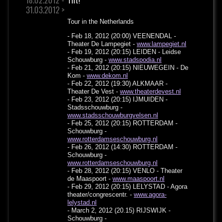
31.03.2012 >
Tour in the Netherlands
- Feb 18, 2012 (20:00) VEENENDAL -
Theater De Lampegiet -
www.lampegiet.nl
- Feb 19, 2012 (20:15) LEIDEN - Leidse
Schouwburg -
www.stadspodia.nl
- Feb 21, 2012 (20:15) NIEUWEGEIN - De
Kom -
www.dekom.nl
- Feb 22, 2012 (19:30) ALKMAAR -
Theater De Vest -
www.theaterdevest.nl
- Feb 23, 2012 (20:15) IJMUIDEN -
Stadsschouwburg -
www.stadsschouwburgvelsen.nl
- Feb 25, 2012 (20:15) ROTTERDAM -
Schouwburg -
www.rotterdamseschouwburg.nl
- Feb 26, 2012 (14:30) ROTTERDAM -
Schouwburg -
www.rotterdamseschouwburg.nl
- Feb 28, 2012 (20:15) VENLO - Theater
de Maaspoort -
www.maaspoort.nl
- Feb 29, 2012 (20:15) LELYSTAD - Agora
theater/congrescentr. -
www.agora-
lelystad.nl
- March 2, 2012 (20.15) RIJSWIJK -
Schouwburg -