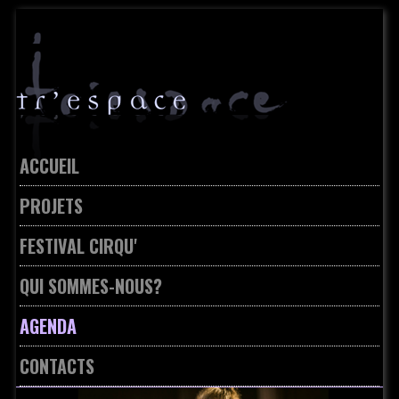
Skip
to
navigation
Skip
to
content
ACCUEIL
PROJETS
FESTIVAL CIRQU'
QUI SOMMES-NOUS?
AGENDA
CONTACTS