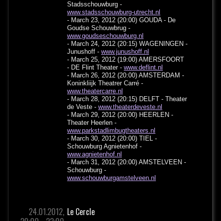
Stadsschouwburg -
www.stadsschouwburg-utrecht.nl
- March 23, 2012 (20:00) GOUDA - De
Goudse Schouwbrug -
www.goudseschouwburg.nl
- March 24, 2012 (20:15) WAGENINGEN -
Junushoff -
www.junushoff.nl
- March 25, 2012 (19:00) AMERSFOORT
- DE Flint Theater -
www.deflint.nl
- March 26, 2012 (20:00) AMSTERDAM -
Koninkliijk Theatrer Carré -
www.theatercarre.nl
- March 28, 2012 (20:15) DELFT - Theater
de Veste -
www.theaterdeveste.nl
- March 29, 2012 (20:00) HEERLEN -
Theater Heerlen -
www.parkstadlimbugtheaters.nl
- March 30, 2012 (20:00) TIEL -
Schouwburg Agnietenhof -
www.agnietenhof.nl
- March 31, 2012 (20:00) AMSTELVEEN -
Schouwburg -
www.schouwburgamstelveen.nl
24.01.2012,
Le Cercle