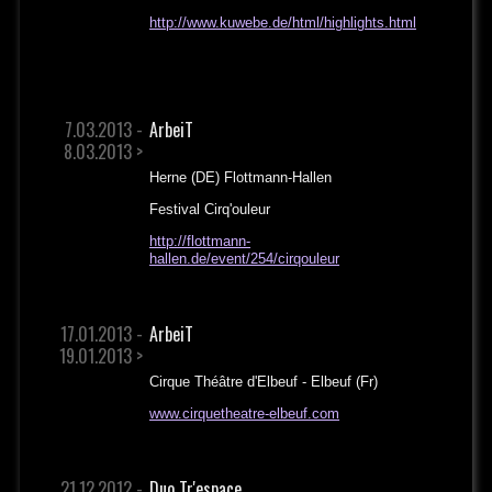
http://www.kuwebe.de/html/highlights.html
7.03.2013 -
ArbeiT
8.03.2013 >
Herne (DE) Flottmann-Hallen
Festival Cirq'ouleur
http://flottmann-
hallen.de/event/254/cirqouleur
17.01.2013 -
ArbeiT
19.01.2013 >
Cirque Théâtre d'Elbeuf - Elbeuf (Fr)
www.cirquetheatre-elbeuf.com
21.12.2012 -
Duo Tr'espace