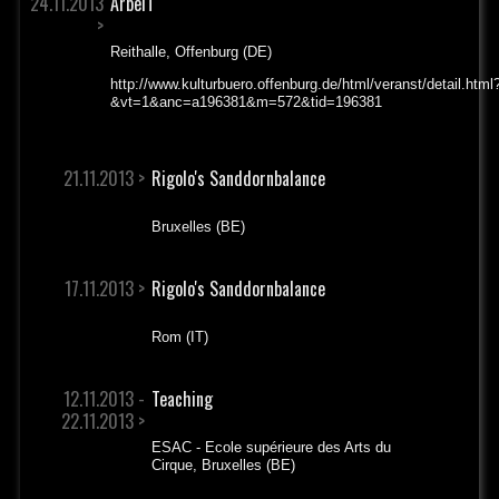
24.11.2013
ArbeiT
>
Reithalle, Offenburg (DE)
http://www.kulturbuero.offenburg.de/html/veranst/detail.html
&vt=1&anc=a196381&m=572&tid=196381
21.11.2013 >
Rigolo's Sanddornbalance
Bruxelles (BE)
17.11.2013 >
Rigolo's Sanddornbalance
Rom (IT)
12.11.2013 -
Teaching
22.11.2013 >
ESAC - Ecole supérieure des Arts du
Cirque, Bruxelles (BE)