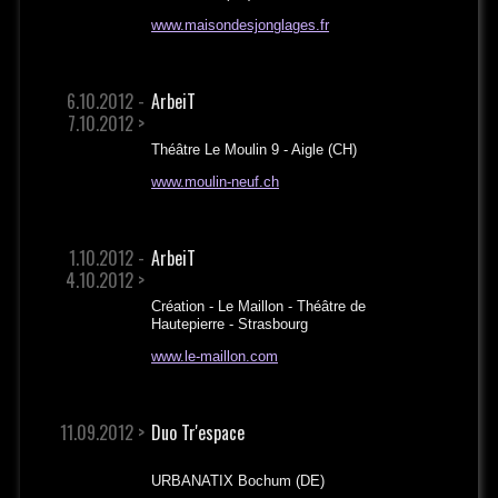
www.maisondesjonglages.fr
6.10.2012 -
ArbeiT
7.10.2012 >
Théâtre Le Moulin 9 - Aigle (CH)
www.moulin-neuf.ch
1.10.2012 -
ArbeiT
4.10.2012 >
Création - Le Maillon - Théâtre de
Hautepierre - Strasbourg
www.le-maillon.com
11.09.2012 >
Duo Tr'espace
URBANATIX Bochum (DE)