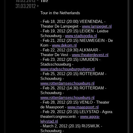
31.03.2012 >
Tour in the Netherlands
- Feb 18, 2012 (20:00) VEENENDAL -
Theater De Lampegiet -
www.lampegiet.nl
- Feb 19, 2012 (20:15) LEIDEN - Leidse
Schouwburg -
www.stadspodia.nl
- Feb 21, 2012 (20:15) NIEUWEGEIN - De
Kom -
www.dekom.nl
- Feb 22, 2012 (19:30) ALKMAAR -
Theater De Vest -
www.theaterdevest.nl
- Feb 23, 2012 (20:15) IJMUIDEN -
Stadsschouwburg -
www.stadsschouwburgvelsen.nl
- Feb 25, 2012 (20:15) ROTTERDAM -
Schouwburg -
www.rotterdamseschouwburg.nl
- Feb 26, 2012 (14:30) ROTTERDAM -
Schouwburg -
www.rotterdamseschouwburg.nl
- Feb 28, 2012 (20:15) VENLO - Theater
de Maaspoort -
www.maaspoort.nl
- Feb 29, 2012 (20:15) LELYSTAD - Agora
theater/congrescentr. -
www.agora-
lelystad.nl
- March 2, 2012 (20.15) RIJSWIJK -
Schouwburg -