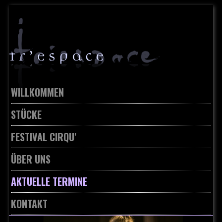
Skip
to
navigation
Skip
to
content
WILLKOMMEN
STÜCKE
FESTIVAL CIRQU'
ÜBER UNS
AKTUELLE TERMINE
KONTAKT