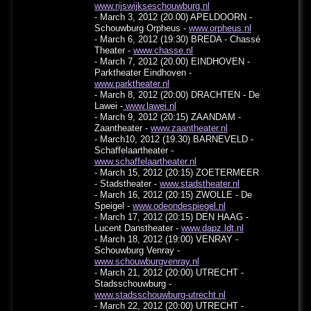
www.rijswijkseschouwburg.nl
- March 3, 2012 (20.00) APELDOORN -
Schouwburg Orpheus -
www.orpheus.nl
- March 6, 2012 (19:30) BREDA - Chassé
Theater -
www.chasse.nl
- March 7, 2012 (20.00) EINDHOVEN -
Parktheater Eindhoven -
www.parktheater.nl
- March 8, 2012 (20:00) DRACHTEN - De
Lawei -
www.lawei.nl
- March 9, 2012 (20:15) ZAANDAM -
Zaantheater -
www.zaantheater.nl
- March10, 2012 (19.30) BARNEVELD -
Schaffelaartheater -
www.schaffelaartheater.nl
- March 15, 2012 (20:15) ZOETERMEER
- Stadstheater -
www.stadstheater.nl
- March 16, 2012 (20:15) ZWOLLE - De
Speigel -
www.odeondespiegel.nl
- March 17, 2012 (20:15) DEN HAAG -
Lucent Danstheater -
www.dapz.ldt.nl
- March 18, 2012 (19:00) VENRAY -
Schouwburg Venray -
www.schouwburgvenray.nl
- March 21, 2012 (20:00) UTRECHT -
Stadsschouwburg -
www.stadsschouwburg-utrecht.nl
- March 22, 2012 (20:00) UTRECHT -