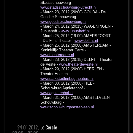
Stadsschouwburg -
www.stadsschouwburg-utrecht.nl
- March 23, 2012 (20:00) GOUDA - De
Goudse Schouwbrug -
www.goudseschouwburg.nl
- March 24, 2012 (20:15) WAGENINGEN -
Junushoff -
www.junushoff.nl
- March 25, 2012 (19:00) AMERSFOORT
- DE Flint Theater -
www.deflint.nl
- March 26, 2012 (20:00) AMSTERDAM -
Koninkliijk Theatrer Carré -
www.theatercarre.nl
- March 28, 2012 (20:15) DELFT - Theater
de Veste -
www.theaterdeveste.nl
- March 29, 2012 (20:00) HEERLEN -
Theater Heerlen -
www.parkstadlimbugtheaters.nl
- March 30, 2012 (20:00) TIEL -
Schouwburg Agnietenhof -
www.agnietenhof.nl
- March 31, 2012 (20:00) AMSTELVEEN -
Schouwburg -
www.schouwburgamstelveen.nl
24.01.2012,
Le Cercle