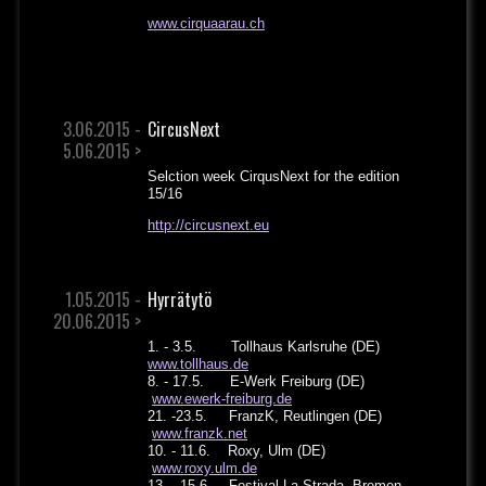
www.cirquaarau.ch
3.06.2015 -
CircusNext
5.06.2015 >
Selction week CirqusNext for the edition
15/16
http://circusnext.eu
1.05.2015 -
Hyrrätytö
20.06.2015 >
1. - 3.5. Tollhaus Karlsruhe (DE)
www.tollhaus.de
8. - 17.5. E-Werk Freiburg (DE)
www.ewerk-freiburg.de
21. -23.5. FranzK, Reutlingen (DE)
www.franzk.net
10. - 11.6. Roxy, Ulm (DE)
www.roxy.ulm.de
13. - 15.6 Festival La Strada, Bremen