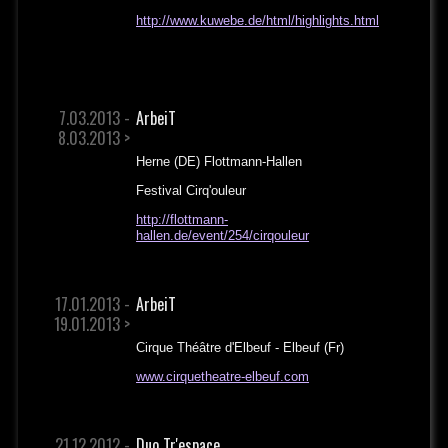
http://www.kuwebe.de/html/highlights.html
7.03.2013 -
ArbeiT
8.03.2013 >
Herne (DE) Flottmann-Hallen
Festival Cirq'ouleur
http://flottmann-
hallen.de/event/254/cirqouleur
17.01.2013 -
ArbeiT
19.01.2013 >
Cirque Théâtre d'Elbeuf - Elbeuf (Fr)
www.cirquetheatre-elbeuf.com
21.12.2012 -
Duo Tr'espace